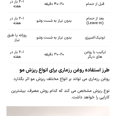
۱–۲ بار در
۲۰–4۰ دقیقه
قبل از حمام
هفته
بعد از حمام
۱–۲ بار در
بدون نیاز به شست وشو
(Leave-in)
هفته
روزانه یا طبق
بدون نیاز به شست وشو
تونیک/اسپری
نیاز
ترکیب با روغن
۱–۲ بار در
۲۰–۳۰ دقیقه
های دیگر
هفته
طرز استفاده روغن رزماری برای انواع ریزش مو
روغن رزماری می تواند بر انواع مختلف ریزش مو اثر بگذارد.
نوع ریزش مشخص می کند که کدام روش مصرف، بیشترین
کارایی را خواهد داشت.