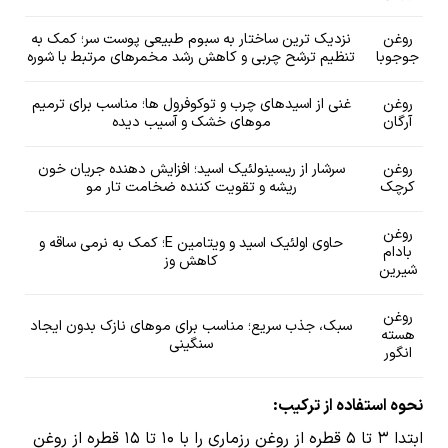
روغن
نزدیک ترین ساختار به سبوم طبیعی پوست سر؛ کمک به
جوجوبا
تنظیم ترشح چربی و کاهش رشد مخمرهای مرتبط با شوره
روغن
غنی از اسیدهای چرب و توکوفرول ها؛ مناسب برای ترمیم
آرگان
موهای خشک و آسیب دیده
روغن
سرشار از ریسینولئیک اسید؛ افزایش دهنده جریان خون
کرچک
ریشه و تقویت کننده ضخامت تار مو
روغن
حاوی اولئیک اسید و ویتامین E؛ کمک به نرمی ساقه و
بادام
کاهش وز
شیرین
روغن
سبک، جذب سریع؛ مناسب برای موهای نازک بدون ایجاد
هسته
سنگینی
انگور
نحوه استفاده از ترکیب:
ابتدا ۳ تا ۵ قطره از روغن رزماری را با ۱۰ تا ۱۵ قطره از روغن