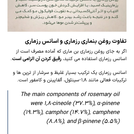
تفاوت روغن بنماری رزماری و اسانس رزماری
اگر به جای روغن رزماری بن ماری که آماده مصرف است از
اسانس رزماری استفاده می کنید،
رقیق کردن آن الزامی است
.
اسانس رزماری یک ترکیب بسیار غلیظ و سرشار از ترپن ها و
ترکیبات فعالی مانند ۱٬۸-سینئول، آلفاپینن و کامفور است.
The main components of rosemary oil
were 1,8-cineole (37.3%), α-pinene
(19.3%), camphor (14.7%), camphene
(8.8%), and β-pinene (5.5%)